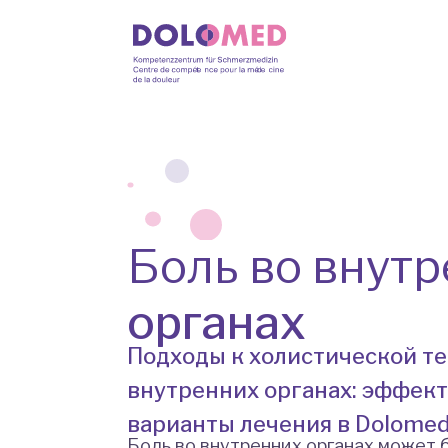
Боль во внут
органах
Подходы к холистической те
внутренних органах: эффек
варианты лечения в Dolome
Боль во внутренних органах может 