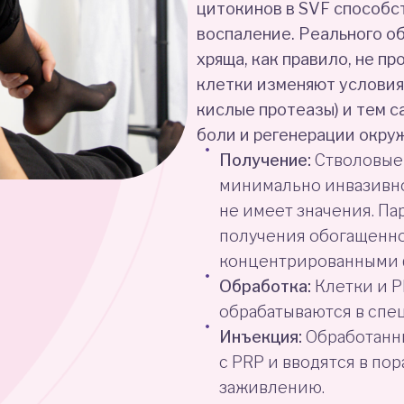
цитокинов в SVF способс
воспаление. Реального о
хряща, как правило, не п
клетки изменяют условия
кислые протеазы) и тем 
боли и регенерации окру
Получение:
Стволовые 
минимально инвазивно
не имеет значения. Па
получения обогащенно
концентрированными 
Обработка:
Клетки и P
обрабатываются в спе
Инъекция:
Обработанн
с PRP и вводятся в по
заживлению.