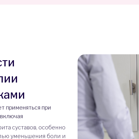
сти
пии
ками
т применяться при
 включая
ита суставов, особенно
елью уменьшения боли и