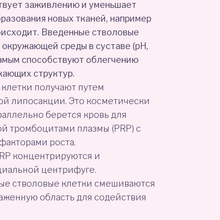
твует заживлению и уменьшает
бразования новых тканей, например
роисходит. Введенные стволовые
 окружающей среды в суставе (pH,
самым способствуют облегчению
жающих структур.
клетки получают путем
й липосакции. Это косметически
раллельно берется кровь для
й тромбоцитами плазмы (PRP) с
факторами роста.
RP концентрируются и
циальной центрифуге.
ые стволовые клетки смешиваются
раженную область для содействия