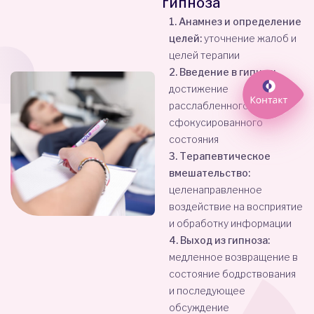
гипноза
1. Анамнез и определение
целей:
уточнение жалоб и
целей терапии
2. Введение в гипноз:
достижение
расслабленного,
сфокусированного
состояния
3. Терапевтическое
вмешательство:
целенаправленное
воздействие на восприятие
и обработку информации
4. Выход из гипноза:
медленное возвращение в
состояние бодрствования
и последующее
обсуждение